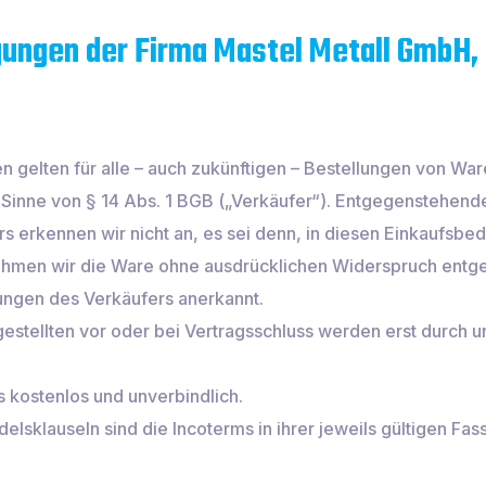
gungen der Firma Mastel Metall GmbH,
 gelten für alle – auch zukünftigen – Bestellungen von Wa
inne von § 14 Abs. 1 BGB („Verkäufer“). Entgegenstehend
erkennen wir nicht an, es sei denn, in diesen Einkaufsbe
ehmen wir die Ware ohne ausdrücklichen Widerspruch entgeg
gungen des Verkäufers anerkannt.
stellten vor oder bei Vertragsschluss werden erst durch u
ns kostenlos und unverbindlich.
lsklauseln sind die Incoterms in ihrer jeweils gültigen Fas