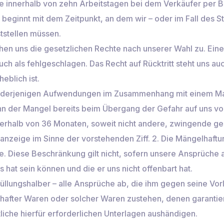
e innerhalb von zehn Arbeitstagen bei dem Verkäufer per Bri
e beginnt mit dem Zeitpunkt, an dem wir – oder im Fall de
ststellen müssen.
hen uns die gesetzlichen Rechte nach unserer Wahl zu. Ein
ch als fehlgeschlagen. Das Recht auf Rücktritt steht uns a
eblich ist.
h derjenigen Aufwendungen im Zusammenhang mit einem Mang
 der Mangel bereits beim Übergang der Gefahr auf uns vo
erhalb von 36 Monaten, soweit nicht andere, zwingende ges
elanzeige im Sinne der vorstehenden Ziff. 2. Die Mängelhaft
e. Diese Beschränkung gilt nicht, sofern unsere Ansprüche 
s hat sein können und die er uns nicht offenbart hat.
 erfüllungshalber – alle Ansprüche ab, die ihm gegen seine Vo
fter Waren oder solcher Waren zustehen, denen garantierte
che hierfür erforderlichen Unterlagen aushändigen.