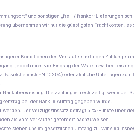
stimmungsort“ und sonstigen „frei -/ franko“-Lieferungen schl
erung übernehmen wir nur die günstigsten Frachtkosten, es 
nstigerer Konditionen des Verkäufers erfolgen Zahlungen i
ngang, jedoch nicht vor Eingang der Ware bzw. bei Leistun
. B. solche nach EN 10204) oder ähnliche Unterlagen zum 
.
r Banküberweisung. Die Zahlung ist rechtzeitig, wenn der S
gkeitstag bei der Bank in Auftrag gegeben wurde.
rt werden. Der Verzugszinssatz beträgt 5 %-Punkte über dem
aden als vom Verkäufer gefordert nachzuweisen.
chte stehen uns im gesetzlichen Umfang zu. Wir sind insbe